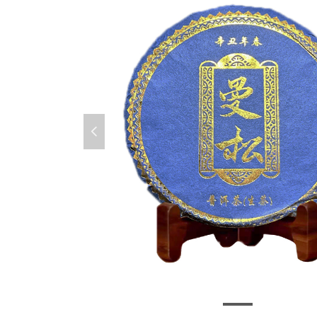
넳
曼松蓝金版