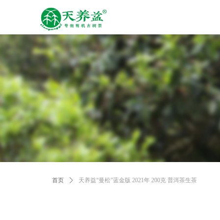
首页
ꄲ
天养益“曼松”蓝金版 2021年 200克 普洱茶生茶